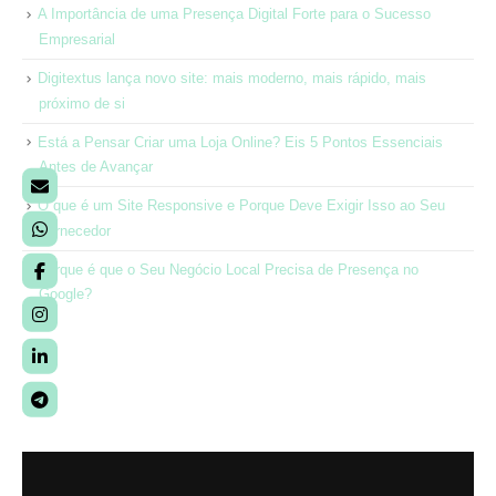
A Importância de uma Presença Digital Forte para o Sucesso
Empresarial
Digitextus lança novo site: mais moderno, mais rápido, mais
próximo de si
Está a Pensar Criar uma Loja Online? Eis 5 Pontos Essenciais
Antes de Avançar
O que é um Site Responsive e Porque Deve Exigir Isso ao Seu
Fornecedor
Porque é que o Seu Negócio Local Precisa de Presença no
Google?