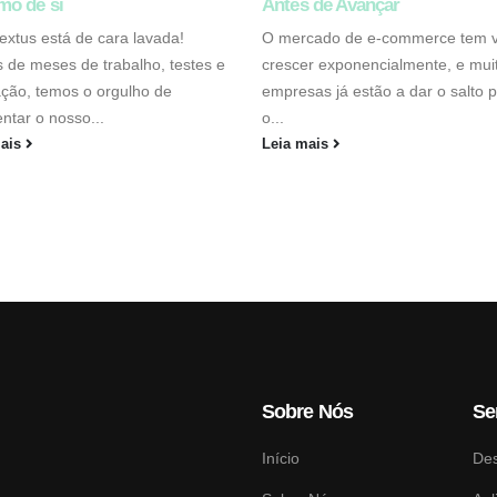
mo de si
Antes de Avançar
textus está de cara lavada!
O mercado de e-commerce tem v
 de meses de trabalho, testes e
crescer exponencialmente, e mui
ção, temos o orgulho de
empresas já estão a dar o salto 
ntar o nosso...
o...
mais
Leia mais
Sobre Nós
Se
Início
De