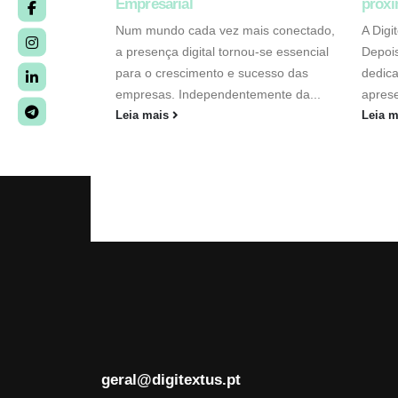
Empresarial
próxi
Num mundo cada vez mais conectado,
A Digi
a presença digital tornou-se essencial
Depois
para o crescimento e sucesso das
dedica
empresas. Independentemente da...
aprese
Leia mais
Leia 
geral@digitextus.pt