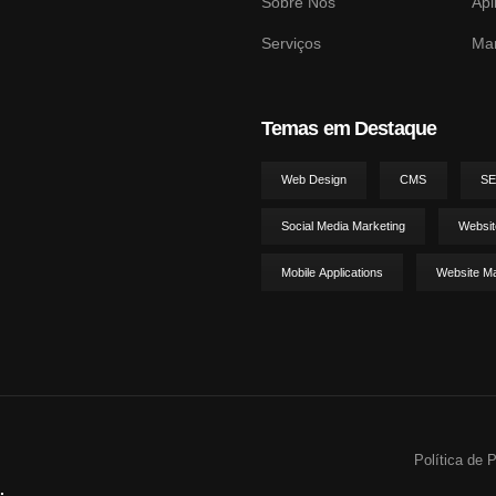
Sobre Nós
Apl
Serviços
Mar
Temas em Destaque
Web Design
CMS
S
Social Media Marketing
Websit
Mobile Applications
Website M
Política de 
.