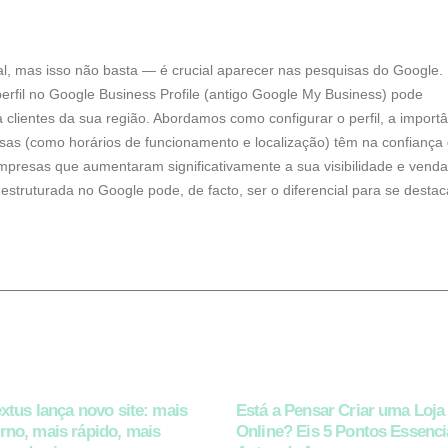
tal, mas isso não basta — é crucial aparecer nas pesquisas do Google.
perfil no Google Business Profile (antigo Google My Business) pode
a clientes da sua região. Abordamos como configurar o perfil, a import
sas (como horários de funcionamento e localização) têm na confiança
 empresas que aumentaram significativamente a sua visibilidade e vend
struturada no Google pode, de facto, ser o diferencial para se destac
extus lança novo site: mais
Está a Pensar Criar uma Loja
no, mais rápido, mais
Online? Eis 5 Pontos Essenci