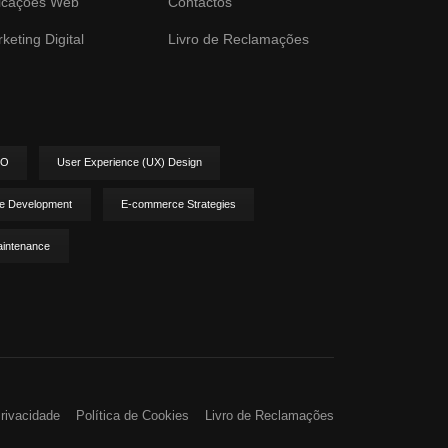
icações Web
Contactos
keting Digital
Livro de Reclamações
EO
User Experience (UX) Design
e Development
E-commerce Strategies
aintenance
Privacidade
Política de Cookies
Livro de Reclamações