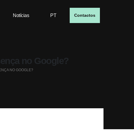
Notícias
PT
Contactos
sença no Google?
SENÇA NO GOOGLE?