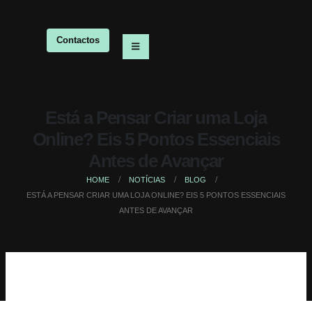
Contactos
Está a Pensar Criar uma Loja
Online? Eis 5 Pontos Essenciais
Antes de Avançar
HOME
NOTÍCIAS
BLOG
ESTÁ A PENSAR CRIAR UMA LOJA ONLINE? EIS 5 PONTOS ESSENCIAIS
ANTES DE AVANÇAR