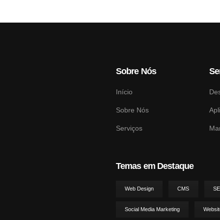
Sobre Nós
Se
Início
De
Sobre Nós
Apl
Serviços
Mar
Temas em Destaque
Web Design
CMS
S
Social Media Marketing
Websit