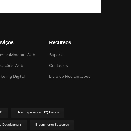
rviços
Recursos
senvolvimento Web
Suporte
icações Web
Contactos
keting Digital
Livro de Reclamações
EO
User Experience (UX) Design
e Development
E-commerce Strategies