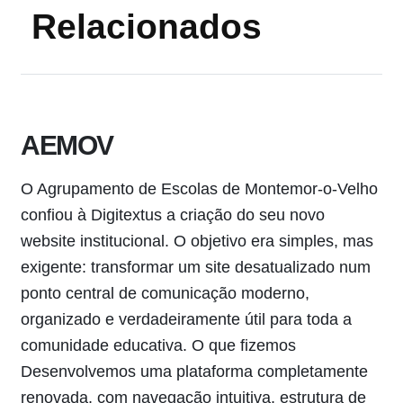
Relacionados
AEMOV
D
O Agrupamento de Escolas de Montemor-o-Velho
Em
confiou à Digitextus a criação do seu novo
de
website institucional. O objetivo era simples, mas
af
exigente: transformar um site desatualizado num
pr
ponto central de comunicação moderno,
ap
organizado e verdadeiramente útil para toda a
os
comunidade educativa. O que fizemos
re
Desenvolvemos uma plataforma completamente
Co
renovada, com navegação intuitiva, estrutura de
pl