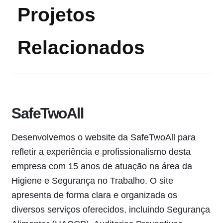
Projetos
Relacionados
SafeTwoAll
A
Desenvolvemos o website da SafeTwoAll para
O 
refletir a experiência e profissionalismo desta
co
empresa com 15 anos de atuação na área da
we
Higiene e Segurança no Trabalho. O site
ex
apresenta de forma clara e organizada os
po
diversos serviços oferecidos, incluindo Segurança
or