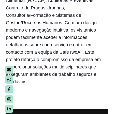
Alimentar (HACCP), Auditorias Preventivas,
co
Controlo de Pragas Urbanas,
De
Consultoria/Formação e Sistemas de
re
Gestão/Recursos Humanos. Com um design
in
moderno e navegação intuitiva, os visitantes
ut
podem facilmente aceder a informações
re
detalhadas sobre cada serviço e entrar em
id
contacto com a equipa da SafeTwoAll. Este
al
projeto reforça o compromisso da empresa em
en
proporcionar soluções multidisciplinares que
— 
asseguram ambientes de trabalho seguros e
es
saudáveis.
Te
so
de
fa
ag